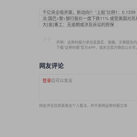
千亿央企吸并案，新动向!！“上船”比例1：0.1339
法:国巴<黎>银行股价一度下跌11% 或受美国对
大{金}重工：无逾期或涉及诉讼的担保
声明：证券时报力求信息真实、准确，文章提及内
下载“证券时报”官方APP，或关注官方微信公众
网友评论
登录
后可以发言
网友评论仅供其表达个人看法，并不表明证券时报立场