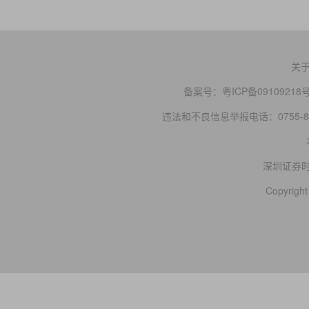
关
备案号：
粤ICP备09109218
违法和不良信息举报电话：0755-83
深圳证券
Copyright