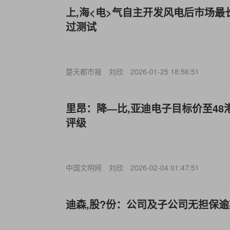
上,海<电>气自主开发风电后市场
过测试
楚天都市报
刘欣
2026-01-25 18:56:51
里昂：降—比,亚迪电子目标价至48港
评级
中国文明网
刘欣
2026-02-04 01:47:51
迪森,股?份：公司及子公司无担保