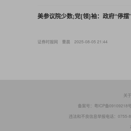
美参议院少数;党{领}袖：政府“停摆
证券时报网
曹晨
2025-08-05 21:44
关
备案号：
粤ICP备09109218
违法和不良信息举报电话：0755-83