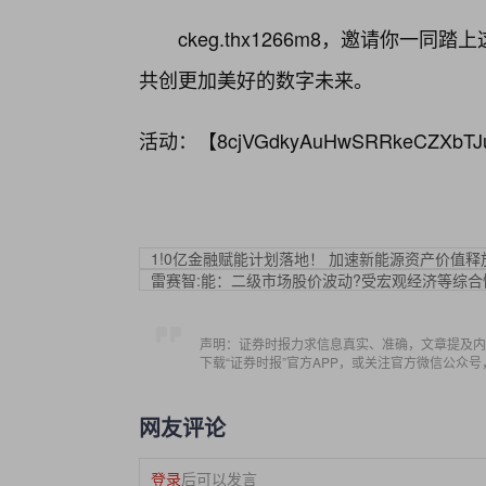
ckeg.thx1266m8，邀请你
共创更加美好的数字未来。
活动：【
8cjVGdkyAuHwSRRkeCZXbTJ
1!0亿金融赋能计划落地！ 加速新能源资产价值释
雷赛智:能：二级市场股价波动?受宏观经济等综合
声明：证券时报力求信息真实、准确，文章提及内
下载“证券时报”官方APP，或关注官方微信公众
网友评论
登录
后可以发言