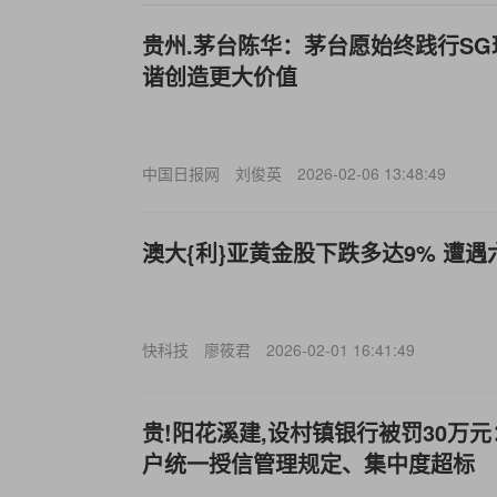
贵州.茅台陈华：茅台愿始终践行
S
谐创造更大价值
中国日报网
刘俊英
2026-02-06 13:48:49
澳大{利}亚黄金股下跌多达9% 遭
快科技
廖筱君
2026-02-01 16:41:49
贵!阳花溪建,设村镇银行被罚30万
户统一授信管理规定、集中度超标