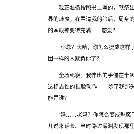
我正准备按照书上写的，献祭
界的魅魔，在看清我的脸后，周身
的🔥眼神变得充满……慈爱？
“小恩？天呐，你怎么瘦成这样
团一样的人欺负你了？”
全场死寂。我伸出的手僵在半
这标志性的捏脸动作——除了我那失
能是谁？
“妈……老妈？你怎么变成魅魔了
儿说来话长。当时路过深渊发现那里