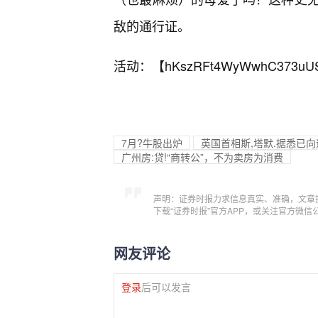
敌的通行证。
活动：【
hKszRFt4WyWwhC373uU
7月?牛股出炉
英国首相斯,塔默.据悉已
广州房:贷!“商转公”，不为卖房为消费
声明：证券时报力求信息真实、准确，文章
下载“证券时报”官方APP，或关注官方微
网友评论
登录
后可以发言