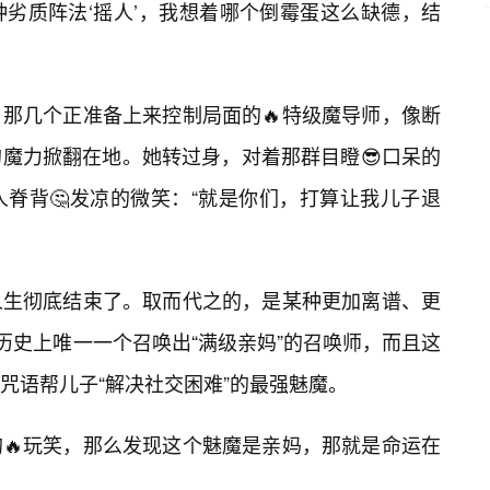
劣质阵法‘摇人’，我想着哪个倒霉蛋这么缺德，结
那几个正准备上来控制局面的🔥特级魔导师，像断
魔力掀翻在地。她转过身，对着那群目瞪😎口呆的
脊背🤔发凉的微笑：“就是你们，打算让我儿子退
人生彻底结束了。取而代之的，是某种更加离谱、更
历史上唯一一个召唤出“满级亲妈”的召唤师，而且这
咒语帮儿子“解决社交困难”的最强魅魔。
🔥玩笑，那么发现这个魅魔是亲妈，那就是命运在