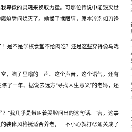
出我卑微的灵魂来换取力量。可那位传说中能毁灭世
的魔焰瞬间熄灭了。她揉了揉眼睛，原本冷冽如刀锋
了！是不是学校食堂不给肉吃？还是这些穿得像马戏
空，脑子里嗡的一声。这个声音，这个语气，还有
踪了十年、据说去远方“寻找人生意义”的老妈，还
？”我几乎是带📝着哭腔问出的这句话。“害，这事
的装修风格挺适合养老，一不小心就打🙂通关成了