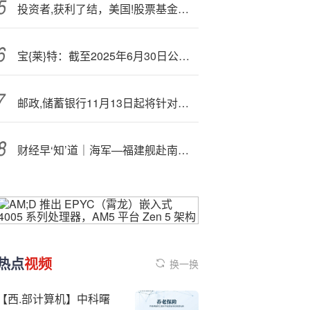
投资者,获利了结，美国!股票基金出现大规模资金外流
宝{莱}特：截至2025年6月30日公司股东人数为18406户
邮政,储蓄银行11月13日起将针对账单分期产品新增专项分期额度权益
财经早‘知’道｜海军—福建舰赴南海相关海域开展科研试验和训练任务
热点
视频
换一换
【西.部计算机】中科曙