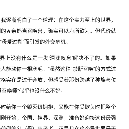
，我逐渐明白了一个道理：在这个实力至上的世界，
的🔥亲妈当召唤兽，确实可以为所欲为。但代价就
“母爱过剩”而引发的外交危机。
界上没有什么是一发‘深渊叹息’解决不了的。如果
人能动你一根寒毛。”虽然这种“禁断召唤”的方式过
性格实在是过于奔放，但感受着那份跨越了种族与位
男召唤师”似乎也没什么不好。
落时给你一个毁灭级拥抱，又能在你受欺负时把整个
刚刚开始，帝国、神界、深渊，准备好迎接这份最强
无前例的父（母）慈子孝，正是我在这个异世界最无