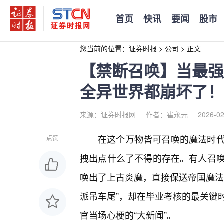
首页
快讯
要闻
股市
您当前的位置：
证券时报
>
公司
>
正文
【禁断召唤】当最强
全异世界都崩坏了！
来源：证券时报网
作者：崔永元
2026-02
在这个万物皆可召唤的魔法时
点赞
拽出点什么了不得的存在。有人召
唤出了上古炎魔，直接保送帝国魔法
派吊车尾”，却在毕业考核的最关键
官当场心梗的“大新闻”。