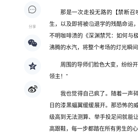
那是一次走投无路的【禁断召
生，以及即将被🤔退学的残酷命运
分享
不明咖啡渍的《深渊禁咒：如何与
沸腾的水汽，将整个考场的灯光瞬间
周围的导师们脸色大变，纷纷开
领主！”
我也觉得自己疯了。随着一声
日的漆黑蝠翼缓缓展开。那恐怖的
级高到无法测算、举手投足间就能
高跟鞋，每一步都踏在所有男生的心