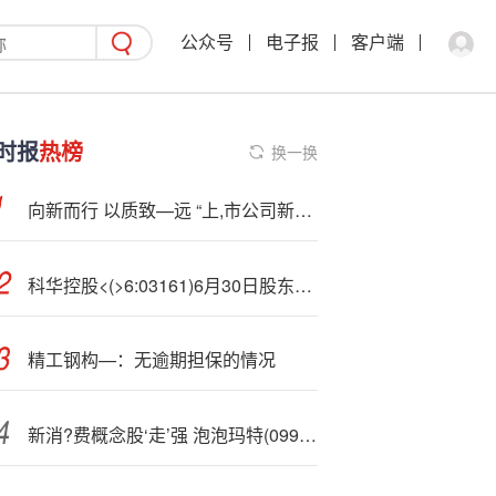
公众号
电子报
客户端
时报
热榜
换一换
向新而行 以质致—远 “上,市公司新质生产力调研行”走进复旦微电
科华控股<(>6:03161)6月30日股东户数1.81万户，较上期增加29.95%
精工钢构—：无逾期担保的情况
新消?费概念股‘走’强 泡泡玛特(09992)涨3.98% 洪灏指国人并非不消费 需从多个角度理解当前状况