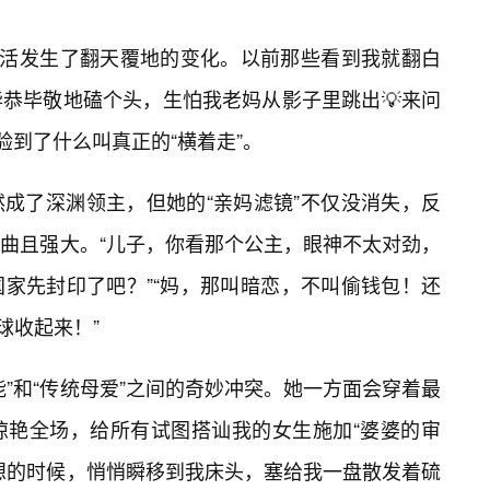
生活发生了翻天覆地的变化。以前那些看到我就翻白
恭毕敬地磕个头，生怕我老妈从影子里跳出💡来问
验到了什么叫真正的“横着走”。
成了深渊领主，但她的“亲妈滤镜”不仅没消失，反
曲且强大。“儿子，你看那个公主，眼神不太对劲，
家先封印了吧？”“妈，那叫暗恋，不叫偷钱包！还
球收起来！”
”和“传统母爱”之间的奇妙冲突。她一方面会穿着最
惊艳全场，给所有试图搭讪我的女生施加“婆婆的审
想的时候，悄悄瞬移到我床头，塞给我一盘散发着硫