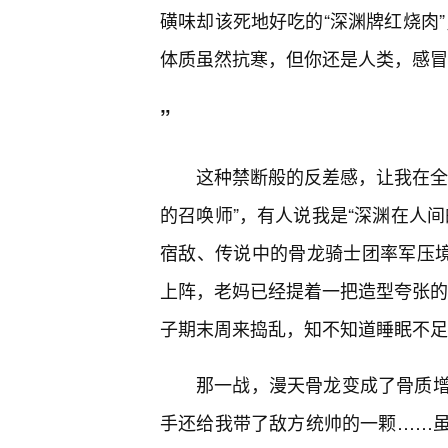
磺味却该死地好吃的“深渊牌红烧肉
体质虽然抗寒，但你还是人类，感冒
”
这种禁断般的反差感，让我在全
的召唤师”，有人说我是“深渊在人
宿敌、传说中的骨龙骑士团率军压境
上阵，老妈已经提着一把造型夸张的
子期末周来捣乱，知不知道睡眠不足
那一战，漫天骨龙变成了骨质
手还给我带了敌方统帅的一颗……