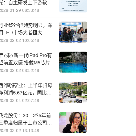
光：自主研发上下游软硬
件，打造完备计算产业生
2026-01-29 06:33:48
态
行业整?合?趋势明显，车
用LED市场大者恒大
2026-02-02 10:05:48
苹<果>新一代iPad Pro有
望前置双摄 搭载M5芯片
2026-02-02 08:52:48
西?藏‘药’业：上半年归母
净利润5.67亿元，同比下
降8.96%
2026-02-04 02:07:48
飞龙股份：20—2?5年前
三季度归属于上市公司股
东的净利润同比增长
2026-02-02 13:13:48