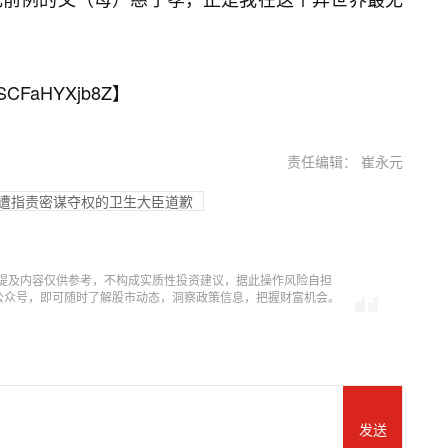
SCFaHYXjb8Z
】
责任编辑： 崔永元
向遭指责密谋夺权的卫生大臣道歉
提及内容仅供参考，不构成实质性投资建议，据此操作风险自担
信公众号，即可随时了解股市动态，洞察政策信息，把握财富机会。
发送