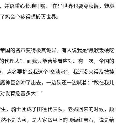
”，并语重心长地叮嘱：“在异世界也要穿秋裤，魅魔
了妈会心疼得想毁灭世界。
帝国的名声变得极其诡异。有人说我是“最软饭硬吃
间的代理人”。而我只能苦笑着应对。有一次，帝国的
，点名要挑战我这个“亵渎者”。我还没来得及披挂
魔神巨剑冲了出去，一边砍还一边喊着：“敢在我儿
对发育危害多大！”
增生，骑士团成了田径代表队。老妈回来的时候，顺
虽然不是头颅，是人家盔甲上的顶级红宝石，说是给