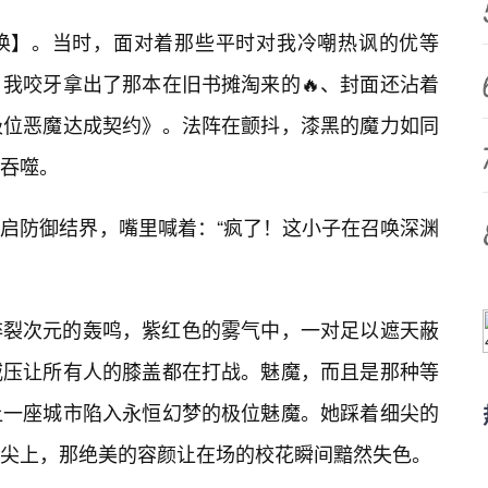
唤】。当时，面对着那些平时对我冷嘲热讽的优等
，我咬牙拿出了那本在旧书摊淘来的🔥、封面还沾着
极位恶魔达成契约》。法阵在颤抖，漆黑的魔力如同
吞噬。
启防御结界，嘴里喊着：“疯了！这小子在召唤深渊
碎裂次元的轰鸣，紫红色的雾气中，一对足以遮天蔽
威压让所有人的膝盖都在打战。魅魔，而且是那种等
让一座城市陷入永恒幻梦的极位魅魔。她踩着细尖的
尖上，那绝美的容颜让在场的校花瞬间黯然失色。