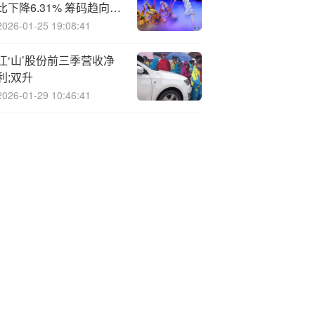
比下降6.31% 筹码趋向集
中
2026-01-25 19:08:41
江‘山’股份前三季营收净
利;双升
2026-01-29 10:46:41