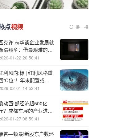
热点
视频
换一换
匹克许;志华谈企业发展就
像滑翔伞：借最艰难的逆
风攀登，换前所未有的腾
2026-01-22 20:50:41
飞高度
红利风向:标 | 红利风格重
回“C位”！年末配置或正
当时
2026-02-01 14:52:41
撬动西!部经济超500亿
元？成都车展的产业进化
逻辑
2026-01-27 08:59:41
康普—顿最!新股东户数环