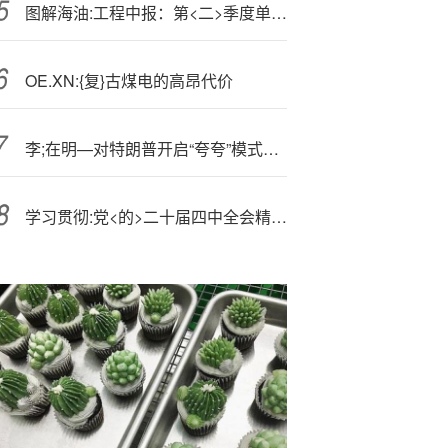
图解海油:工程中报：第<二>季度单季净利润同比减22.74%
OE.XN:{复}古煤电的高昂代价
李;在明—对特朗普开启“夸夸”模式！3500亿美元换15%关税不变
学习贯彻:党<的>二十届四中全会精神丨坚持扩大内需这个战略基点