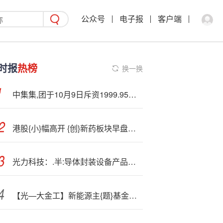
公众号
电子报
客户端
时报
热榜
换一换
中集集,团于10月9日斥资1999.95万元回购241.08万股A股
港股{小}幅高开 {创}新药板块早盘走强
光力科技：.半:导体封装设备产品主要为半导体划切、研磨相关的高精密设备和耗材
【光—大金工】新能源主{题}基金净值涨幅占优，被动资金加仓TMT主题ETF——基金市场与ESG产品周报20250929